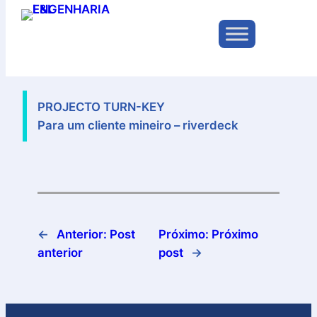
Pular
para
o
jun 29, 2025
—
por
conteúdo
PROJECTO TURN-KEY
Para um cliente mineiro – riverdeck
←
Anterior:
Post
Próximo:
Próximo
anterior
post
→