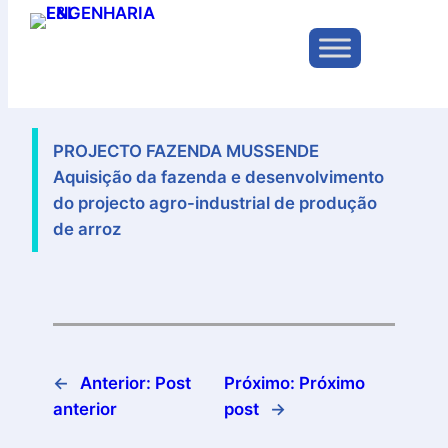
Pular
para
o
jun 28, 2025
—
por
conteúdo
PROJECTO FAZENDA MUSSENDE
Aquisição da fazenda e desenvolvimento
do projecto agro-industrial de produção
de arroz
←
Anterior:
Post
Próximo:
Próximo
anterior
post
→